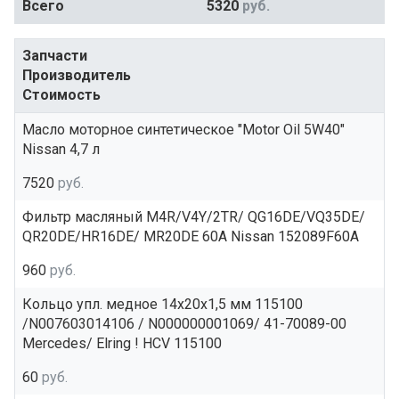
Всего
5320
руб.
Запчасти
Производитель
Стоимость
Масло моторное синтетическое "Motor Oil 5W40"
Nissan 4,7 л
7520
руб.
Фильтр масляный M4R/V4Y/2TR/ QG16DE/VQ35DE/
QR20DE/HR16DE/ MR20DE 60A Nissan 152089F60A
960
руб.
Кольцо упл. медное 14x20x1,5 мм 115100
/N007603014106 / N000000001069/ 41-70089-00
Mercedes/ Elring ! HCV 115100
60
руб.