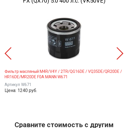
FX (QX70) 5.0 400 л.с. (VK50VE)
Фильтр масляный M4R/V4Y / 2TR/QG16DE / VQ35DE/QR20DE /
HR16DE/MR20DE F0A MANN W671
Артикул
W671
Цена:
1240 руб.
Сравните стоимость с другим