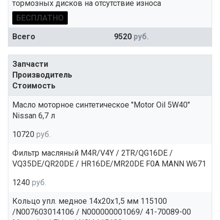
тормозных дисков на отсутствие износа
БЕСПЛАТНО
Всего
9520
руб.
Запчасти
Производитель
Стоимость
Масло моторное синтетическое "Motor Oil 5W40"
Nissan 6,7 л
10720
руб.
Фильтр масляный M4R/V4Y / 2TR/QG16DE /
VQ35DE/QR20DE / HR16DE/MR20DE F0A MANN W671
1240
руб.
Кольцо упл. медное 14x20x1,5 мм 115100
/N007603014106 / N000000001069/ 41-70089-00