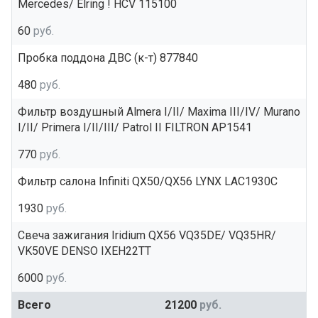
Mercedes/ Elring ! HCV 115100
60
руб.
Пробка поддона ДВС (к-т) 877840
480
руб.
Фильтр воздушный Almera I/II/ Maxima III/IV/ Murano
I/II/ Primera I/II/III/ Patrol II FILTRON AP1541
770
руб.
Фильтр салона Infiniti QX50/QX56 LYNX LAC1930C
1930
руб.
Свеча зажигания Iridium QX56 VQ35DE/ VQ35HR/
VK50VE DENSO IXEH22TT
6000
руб.
Всего
21200
руб.