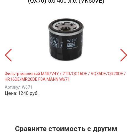
(QX70) 5.0 400 л.с. (VK50VE)
Фильтр масляный M4R/V4Y / 2TR/QG16DE / VQ35DE/QR20DE /
HR16DE/MR20DE F0A MANN W671
Артикул
W671
Цена:
1240 руб.
Сравните стоимость с другим