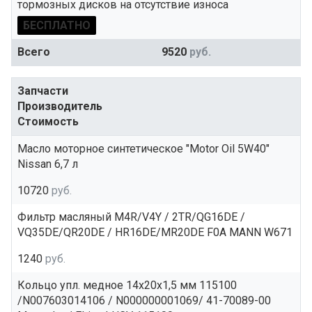
тормозных дисков на отсутствие износа
БЕСПЛАТНО
Всего
9520
руб.
Запчасти
Производитель
Стоимость
Масло моторное синтетическое "Motor Oil 5W40"
Nissan 6,7 л
10720
руб.
Фильтр масляный M4R/V4Y / 2TR/QG16DE /
VQ35DE/QR20DE / HR16DE/MR20DE F0A MANN W671
1240
руб.
Кольцо упл. медное 14x20x1,5 мм 115100
/N007603014106 / N000000001069/ 41-70089-00