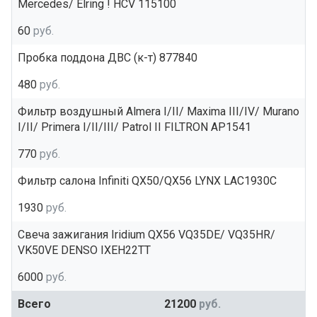
Mercedes/ Elring ! HCV 115100
60
руб.
Пробка поддона ДВС (к-т) 877840
480
руб.
Фильтр воздушный Almera I/II/ Maxima III/IV/ Murano
I/II/ Primera I/II/III/ Patrol II FILTRON AP1541
770
руб.
Фильтр салона Infiniti QX50/QX56 LYNX LAC1930C
1930
руб.
Свеча зажигания Iridium QX56 VQ35DE/ VQ35HR/
VK50VE DENSO IXEH22TT
6000
руб.
Всего
21200
руб.