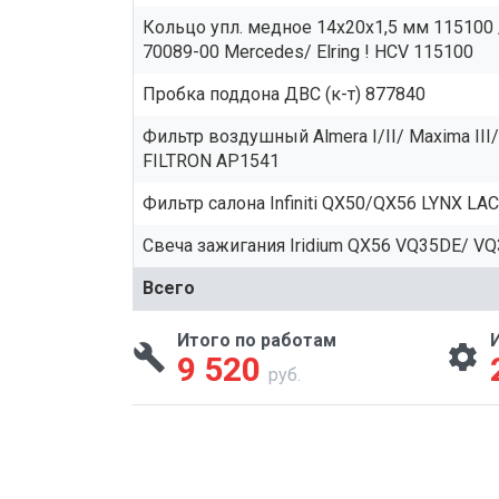
Кольцо упл. медное 14x20x1,5 мм 115100
70089-00 Mercedes/ Elring ! HCV 115100
Пробка поддона ДВС (к-т) 877840
Фильтр воздушный Almera I/II/ Maxima III/IV/
FILTRON AP1541
Фильтр салона Infiniti QX50/QX56 LYNX LA
Свеча зажигания Iridium QX56 VQ35DE/ 
Всего
Итого по работам
9 520
руб.