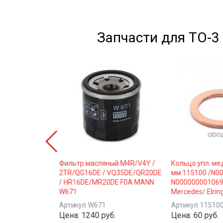
Запчасти для ТО-3 45
е
Фильтр масляный M4R/V4Y /
Кольцо упл. ме
Motor Oil 5W40"
2TR/QG16DE / VQ35DE/QR20DE
мм 115100 /N00
/ HR16DE/MR20DE F0A MANN
N000000001069
W671
Mercedes/ Elrin
90042-6-7
уб.
Артикул
W671
Артикул
11510
Цена:
1240 руб.
Цена:
60 руб.