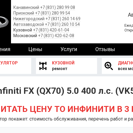
Канавинский
+7 (831) 280 99 08
Приокский
+7 (831) 280 99 54
А
Нижегородский
+7 (831) 260 14 69
Автозаводской
+7 (831) 260 10 54
Ежед
Кузовной
+7 (831) 420-61-04
Откр
Московский
+7 (831) 420-62-08
ения
Цены
Услуги
Отзывы
КУЛЯТОР
КУЗОВНОЙ
ДИАГН
ремонт
всех м
nfiniti FX (QX70) 5.0 400 л.с. (V
ИТАТЬ ЦЕНУ ТО ИНФИНИТИ В 3
тор покажет: стоимость обслуживания, перечень работ и ра