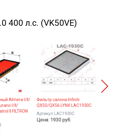
5.0 400 л.с. (VK50VE)
ый Almera I/II/
Фильтр салона Infiniti
Свеча зажигани
rano I/II/
QX50/QX56 LYNX LAC1930C
VQ35DE/ VQ35H
Patrol II FILTRON
DENSO IXEH22
Артикул
LAC1930C
Цена:
1930 руб.
Артикул
IXEH2
1
Цена:
6000 ру
.