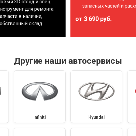
овый 3D стенд и спец.
запасных частей и рас
нструмент для ремонта
апчасти в наличии,
от 3 690 руб.
обственный склад
Другие наши автосервисы
Infiniti
Hyundai