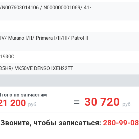
 /N007603014106 / N000000001069/ 41-
 Murano I/II/ Primera I/II/III/ Patrol II
C1930C
VQ35HR/ VK50VE DENSO IXEH22TT
Итого по запчастям
30 720
21 200
руб.
руб.
Звоните, чтобы записаться:
280-99-08