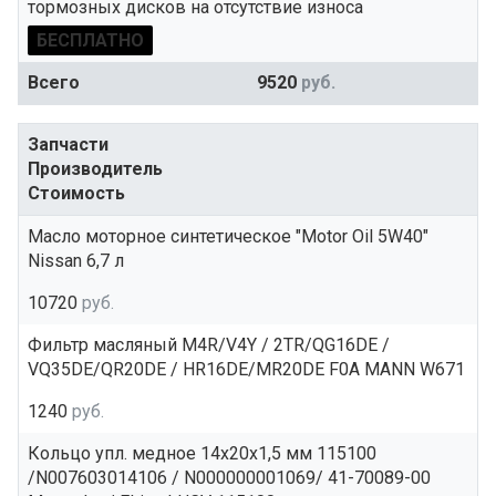
тормозных дисков на отсутствие износа
БЕСПЛАТНО
Всего
9520
руб.
Запчасти
Производитель
Стоимость
Масло моторное синтетическое "Motor Oil 5W40"
Nissan 6,7 л
10720
руб.
Фильтр масляный M4R/V4Y / 2TR/QG16DE /
VQ35DE/QR20DE / HR16DE/MR20DE F0A MANN W671
1240
руб.
Кольцо упл. медное 14x20x1,5 мм 115100
/N007603014106 / N000000001069/ 41-70089-00