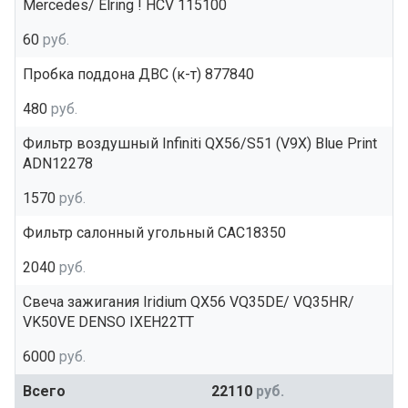
Mercedes/ Elring ! HCV 115100
60
руб.
Пробка поддона ДВС (к-т) 877840
480
руб.
Фильтр воздушный Infiniti QX56/S51 (V9X) Blue Print
ADN12278
1570
руб.
Фильтр салонный угольный CAC18350
2040
руб.
Свеча зажигания Iridium QX56 VQ35DE/ VQ35HR/
VK50VE DENSO IXEH22TT
6000
руб.
Всего
22110
руб.