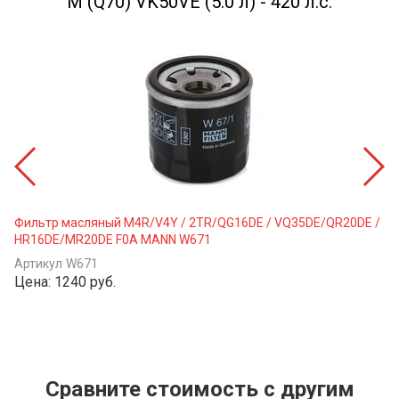
M (Q70) VK50VE (5.0 л) - 420 л.с.
Фильтр масляный M4R/V4Y / 2TR/QG16DE / VQ35DE/QR20DE /
HR16DE/MR20DE F0A MANN W671
Артикул
W671
Цена:
1240 руб.
Сравните стоимость с другим