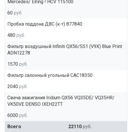
Mercedes/ Elring ! HCV 115100
60
руб.
Пробка поддона ДВС (к-т) 877840
480
руб.
Фильтр воздушный Infiniti QX56/S51 (V9X) Blue Print
ADN12278
1570
руб.
Фильтр салонный угольный CAC18350
2040
руб.
Свеча зажигания Iridium QX56 VQ35DE/ VQ35HR/
VK50VE DENSO IXEH22TT
6000
руб.
Всего
22110
руб.