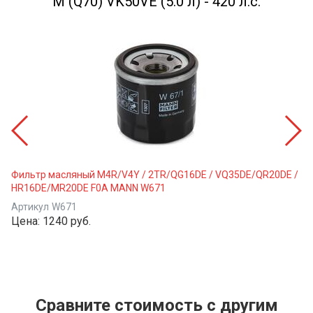
M (Q70) VK50VE (5.0 л) - 420 л.с.
Фильтр масляный M4R/V4Y / 2TR/QG16DE / VQ35DE/QR20DE /
HR16DE/MR20DE F0A MANN W671
Артикул
W671
Цена:
1240 руб.
Сравните стоимость с другим