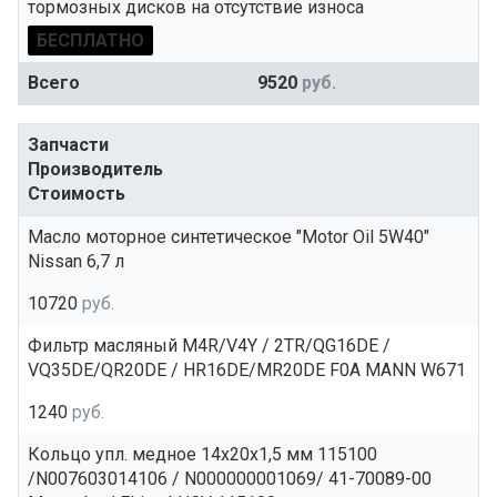
тормозных дисков на отсутствие износа
БЕСПЛАТНО
Всего
9520
руб.
Запчасти
Производитель
Стоимость
Масло моторное синтетическое "Motor Oil 5W40"
Nissan 6,7 л
10720
руб.
Фильтр масляный M4R/V4Y / 2TR/QG16DE /
VQ35DE/QR20DE / HR16DE/MR20DE F0A MANN W671
1240
руб.
Кольцо упл. медное 14x20x1,5 мм 115100
/N007603014106 / N000000001069/ 41-70089-00