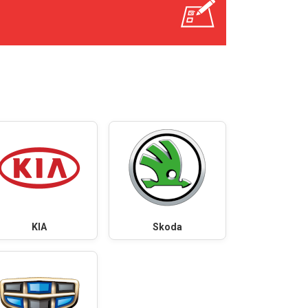
KIA
Skoda