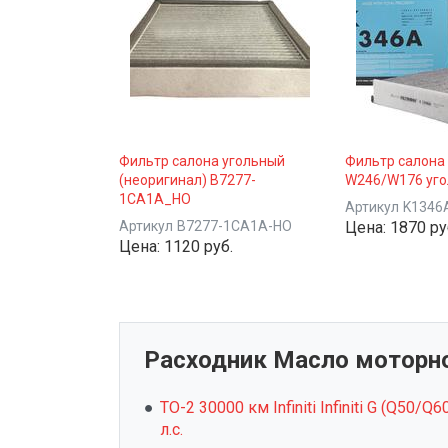
Фильтр салона угольный
Фильтр салона
(неоригинал) B7277-
W246/W176 уго
1CA1A_НО
Артикул
K1346
Артикул
B7277-1CA1A-НО
Цена:
1870 ру
Цена:
1120 руб.
Расходник Масло моторное
ТО-2 30000 км Infiniti Infiniti G (Q50/Q
л.с.