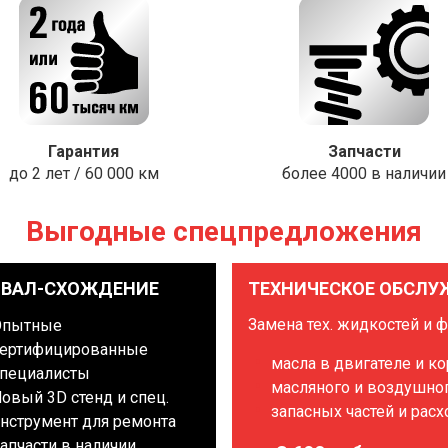
Гарантия
Запчасти
до 2 лет / 60 000 км
более 4000 в наличии
Выгодные спецпредложения
ЗВАЛ-СХОЖДЕНИЕ
ТЕХНИЧЕСКОЕ ОБСЛУ
Замена тех. жидкостей и 
Опытные
ертифицированные
масла в двигателе и к
пециалисты
масляного и воздушно
овый 3D стенд и спец.
запасных частей и рас
нструмент для ремонта
апчасти в наличии,