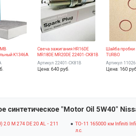
 MB
Свеча зажигания HR16DE
Шайба пробки 
льный K1346A
MR18DE MR20DE 22401-CK81B
TURBO
A
Артикул
22401-CK81B
Артикул
11026
б.
Цена:
640 руб.
Цена:
160 руб
 синтетическое "Motor Oil 5W40" Nissa
60) 2.0 M 274 DE 20 AL - 211
ТО-11 165000 км Infiniti Inf
л.с.