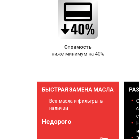
Стоимость
ниже минимум на 40%
БЫСТРАЯ ЗАМЕНА МАСЛА
РА
Все масла и фильтры в
наличии
с
с
Недорого
Н
и
З