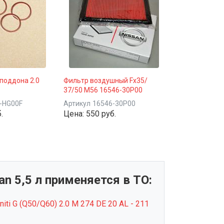
поддона 2.0
Фильтр воздушный Fx35/
37/50 M56 16546-30P00
-HG00F
Артикул
16546-30P00
.
Цена:
550 руб.
n 5,5 л применяется в ТО:
initi G (Q50/Q60) 2.0 M 274 DE 20 AL - 211