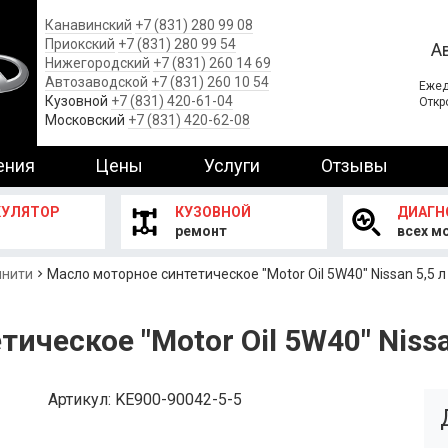
Канавинский
+7 (831) 280 99 08
Приокский
+7 (831) 280 99 54
А
Нижегородский
+7 (831) 260 14 69
Автозаводской
+7 (831) 260 10 54
Ежед
Кузовной
+7 (831) 420-61-04
Откр
Московский
+7 (831) 420-62-08
ения
Цены
Услуги
Отзывы
КУЛЯТОР
КУЗОВНОЙ
ДИАГН
ремонт
всех м
инити
Масло моторное синтетическое "Motor Oil 5W40" Nissan 5,5 л
ическое "Motor Oil 5W40" Nissa
Артикул
KE900-90042-5-5