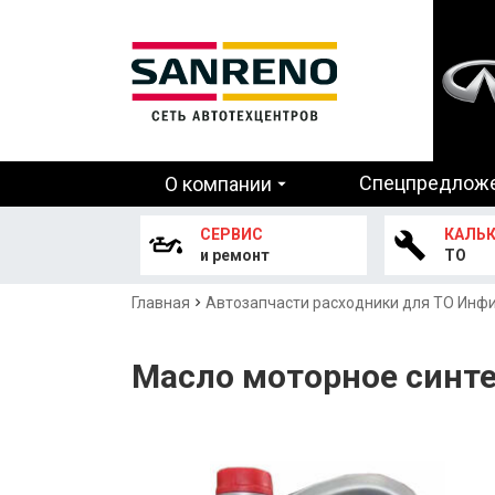
Основная
Спецпредлож
О компании
навигация
СЕРВИС
КАЛЬ
и ремонт
ТО
Строка
Главная
Автозапчасти расходники для ТО Инф
навигации
Масло моторное синтет