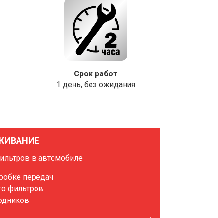
Срок работ
1 день, без ожидания
ЖИВАНИЕ
фильтров в автомобиле
оробке передач
го фильтров
ходников