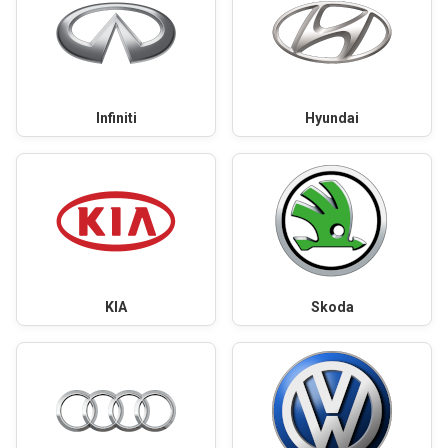
Infiniti
Hyundai
KIA
Skoda