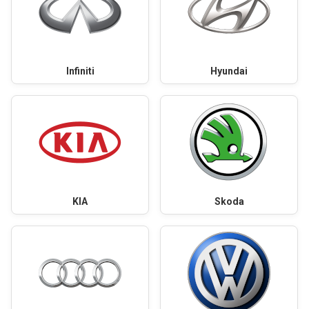
Infiniti
Hyundai
KIA
Skoda