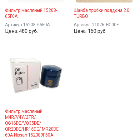
Фильтр масляный 15208-
Шайба пробки поддона 2.0
65F0A
TURBO
Артикул
15208-65F0A
Артикул
11026-HG00F
Цена:
480 руб.
Цена:
160 руб.
Фильтр масляный
M4R/V4Y/2TR/
QG16DE/VQ35DE/
QR20DE/HR16DE/ MR20DE
60A Nissan 152089F60A