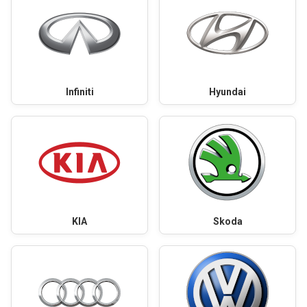
Infiniti
Hyundai
KIA
Skoda