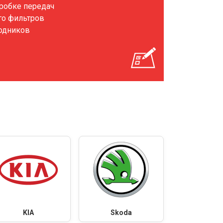
оробке передач
го фильтров
ходников
KIA
Skoda