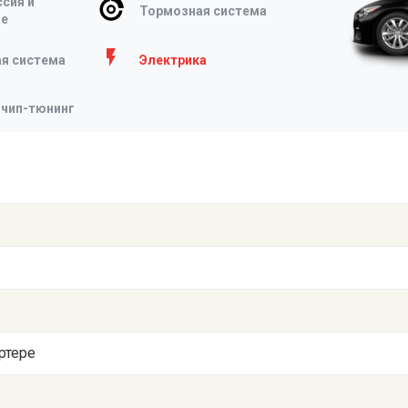
сия и
Тормозная система
ие
я система
Электрика
 чип-тюнинг
ртере