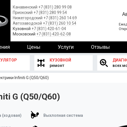
Канавинский
+7 (831) 280 99 08
Приокский
+7 (831) 280 99 54
А
Нижегородский
+7 (831) 260 14 69
Автозаводской
+7 (831) 260 10 54
Ежед
Кузовной
+7 (831) 420-61-04
Откр
Московский
+7 (831) 420-62-08
ения
Цены
Услуги
Отзывы
КУЛЯТОР
КУЗОВНОЙ
ДИАГН
ремонт
всех м
трики Infiniti G (Q50/Q60)
iti G (Q50/Q60)
 (ходовая)
Выхлопная система