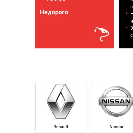
с
Недорого
Н
и
З
с
Renault
Nissan