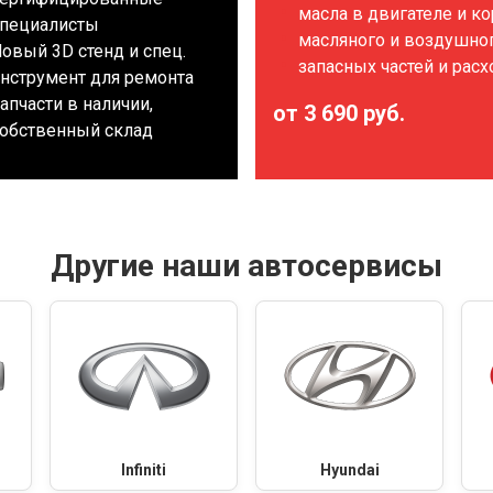
масла в двигателе и к
пециалисты
масляного и воздушно
овый 3D стенд и спец.
запасных частей и рас
нструмент для ремонта
апчасти в наличии,
от 3 690 руб.
обственный склад
Другие наши автосервисы
Infiniti
Hyundai