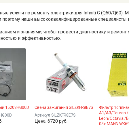
 услуги по ремонту электрики для Infiniti G (Q50/Q60). 
, и поэтому наши высококвалифицированные специалисты
нием и знаниями, чтобы провести диагностику и ремонт 
чностью и эффективностью.
ый 15208HG00D
Свеча зажигания SILZKFR8E7S
Фильтр топлив
A1/A3/Touran / 
-HG00D
Артикул
SILZKFR8E7S
Leon/Octavia /E
б.
Цена:
6720 руб.
03> MANN WK6