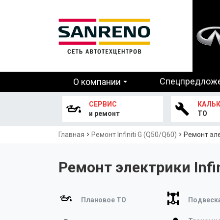
Основная
Спецпредлож
О компании
навигация
СЕРВИС
КАЛЬ
и ремонт
ТО
Строка
Главная
Ремонт Infiniti G (Q50/Q60)
Ремонт элек
навигации
Ремонт электрики Infin
Плановое ТО
Подвеска