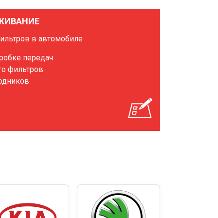
ЖИВАНИЕ
фильтров в автомобиле
оробке передач
го фильтров
ходников