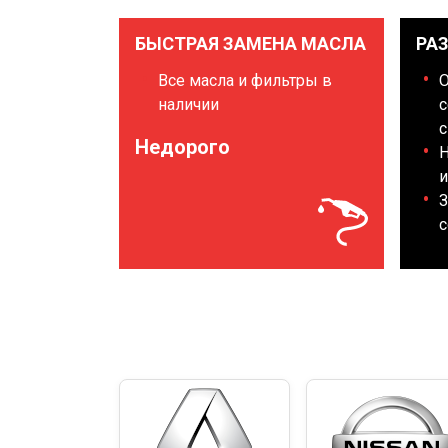
БЫСТРАЯ ЗАМЕНА МАСЛА
РА
Все масла и фильтры в
наличии
с
с
Недорого
Н
и
З
с