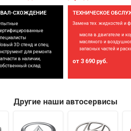
ЗВАЛ-СХОЖДЕНИЕ
ТЕХНИЧЕСКОЕ ОБСЛУ
Замена тех. жидкостей и 
Опытные
ертифицированные
масла в двигателе и к
пециалисты
масляного и воздушно
овый 3D стенд и спец.
запасных частей и рас
нструмент для ремонта
апчасти в наличии,
от 3 690 руб.
обственный склад
Другие наши автосервисы