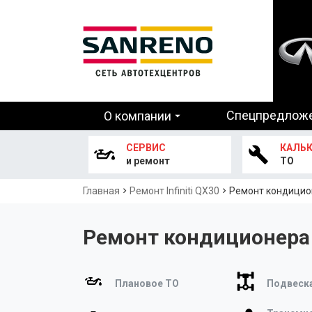
Основная
Спецпредлож
О компании
навигация
СЕРВИС
КАЛЬ
и ремонт
ТО
Строка
Главная
Ремонт Infiniti QX30
Ремонт кондиционе
навигации
Ремонт кондиционера и
Плановое ТО
Подвеска