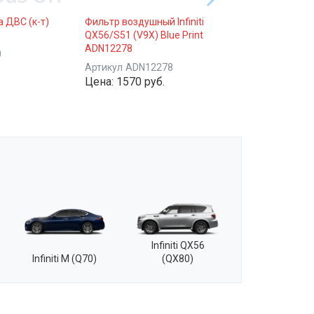
 ДВС (к-т)
Фильтр воздушный Infiniti
QX56/S51 (V9X) Blue Print
ADN12278
0
.
Артикул
ADN12278
Цена:
1570 руб.
Infiniti QX56
Infiniti M (Q70)
(QX80)