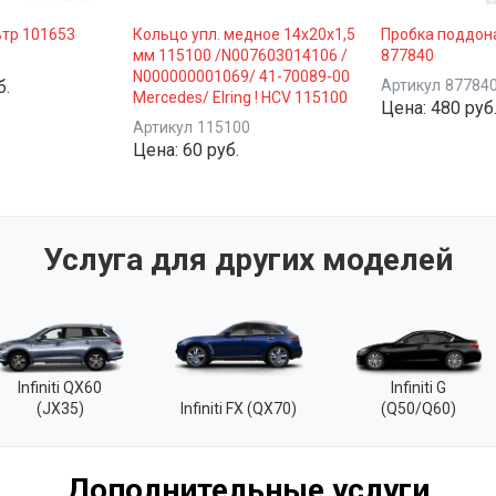
тр 101653
Кольцо упл. медное 14x20x1,5
Пробка поддона
мм 115100 /N007603014106 /
877840
3
N000000001069/ 41-70089-00
б.
Артикул
87784
Mercedes/ Elring ! HCV 115100
Цена:
480 руб
Артикул
115100
Цена:
60 руб.
Услуга для других моделей
Infiniti QX60
Infiniti G
(JX35)
Infiniti FX (QX70)
(Q50/Q60)
Дополнительные услуги