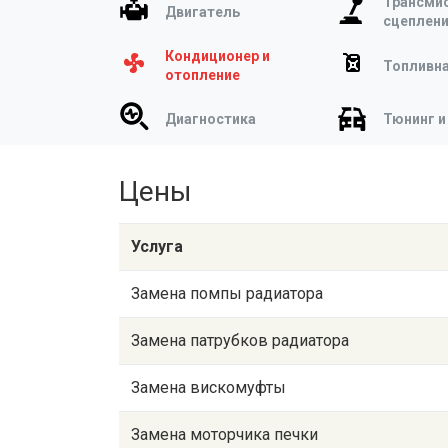
Трансмис
Двигатель
сцеплен
Кондиционер и
Топливна
отопление
Диагностика
Тюнинг и
Цены
Услуга
Замена помпы радиатора
Замена патрубков радиатора
Замена вискомуфты
Замена моторчика печки