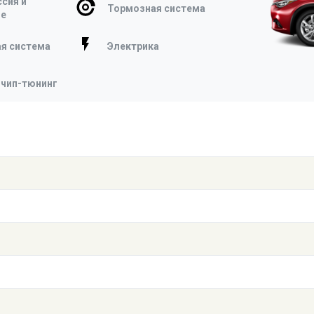
сия и
Тормозная система
ие
я система
Электрика
 чип-тюнинг