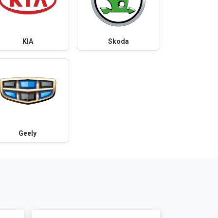
KIA
Skoda
Geely