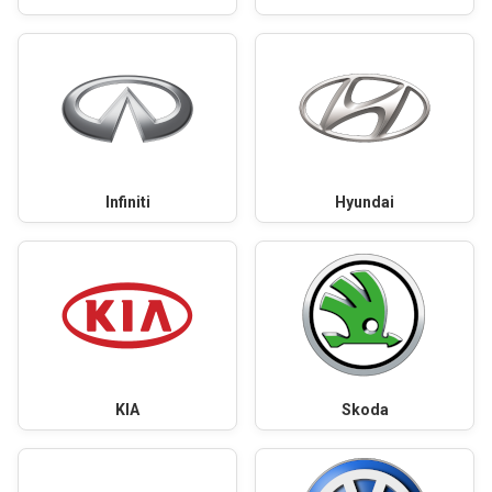
Infiniti
Hyundai
KIA
Skoda